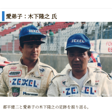
都平健二オフィシャルサイト
愛弟子：木下隆之 氏
都平健二と愛弟子の木下隆之の足跡を振り返る。