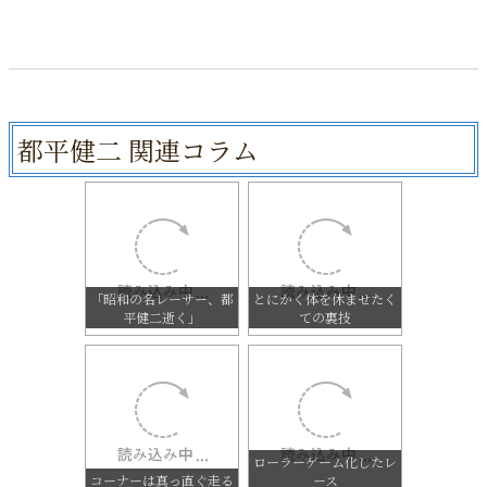
都平健二 関連コラム
「昭和の名レーサー、都
とにかく体を休ませたく
平健二逝く」
ての裏技
ローラーゲーム化したレ
コーナーは真っ直ぐ走る
ース